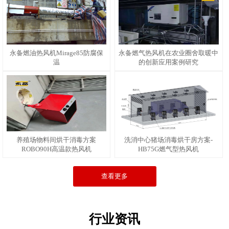
永备燃油热风机Mirage85防腐保
永备燃气热风机在农业圈舍取暖中
温
的创新应用案例研究
养殖场物料间烘干消毒方案
洗消中心猪场消毒烘干房方案-
ROBO90H高温款热风机
HB75G燃气型热风机
查看更多
行业资讯