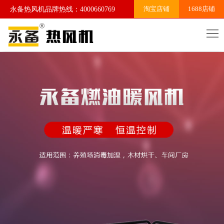
淘宝店铺
1688店铺
永备热风机品牌热线：4000660769
网
站
关
首
于
产
页
我
品
案
们
系
例
行
列
展
业
联
示
资
系
讯
我
们