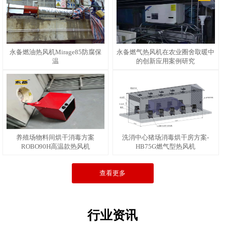
永备燃油热风机Mirage85防腐保
永备燃气热风机在农业圈舍取暖中
温
的创新应用案例研究
养殖场物料间烘干消毒方案
洗消中心猪场消毒烘干房方案-
ROBO90H高温款热风机
HB75G燃气型热风机
查看更多
行业资讯