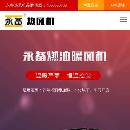
淘宝店铺
1688店铺
永备热风机品牌热线：4000660769
网
站
关
首
于
产
页
我
品
案
们
系
例
行
列
展
业
联
示
资
系
讯
我
们