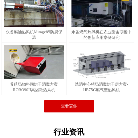
永备燃油热风机Mirage85防腐保
永备燃气热风机在农业圈舍取暖中
温
的创新应用案例研究
养殖场物料间烘干消毒方案
洗消中心猪场消毒烘干房方案-
ROBO90H高温款热风机
HB75G燃气型热风机
查看更多
行业资讯