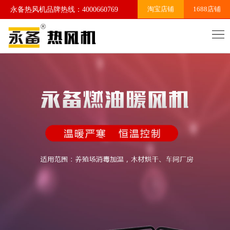
淘宝店铺
1688店铺
永备热风机品牌热线：4000660769
网
站
关
首
于
产
页
我
品
案
们
系
例
行
列
展
业
联
示
资
系
讯
我
们