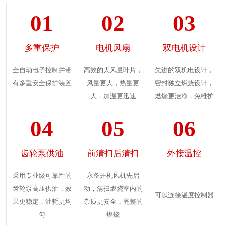
01
02
03
多重保护
电机风扇
双电机设计
全自动电子控制并带
高效的大风量叶片，
先进的双机电设计，
有多重安全保护装置
风量更大，热量更
密封独立燃烧设计，
大，加温更迅速
燃烧更洁净，免维护
04
05
06
齿轮泵供油
前清扫后清扫
外接温控
采用专业级可靠性的
永备开机风机先启
齿轮泵高压供油，效
动，清扫燃烧室内的
可以连接温度控制器
果更稳定，油耗更均
杂质更安全，完整的
匀
燃烧