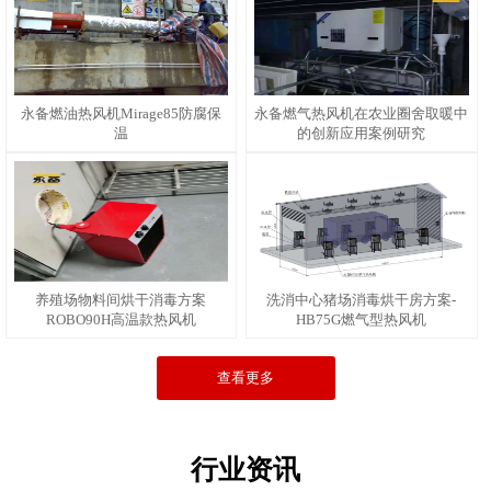
永备燃油热风机Mirage85防腐保
永备燃气热风机在农业圈舍取暖中
温
的创新应用案例研究
养殖场物料间烘干消毒方案
洗消中心猪场消毒烘干房方案-
ROBO90H高温款热风机
HB75G燃气型热风机
查看更多
行业资讯