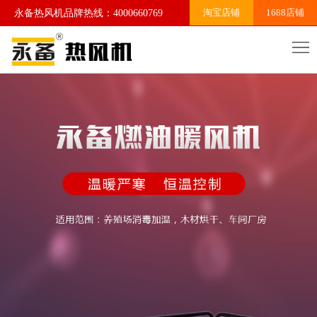
淘宝店铺
1688店铺
永备热风机品牌热线：4000660769
网
站
关
首
于
产
页
我
品
案
们
系
例
行
列
展
业
联
示
资
系
讯
我
们