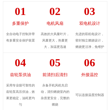
01
02
03
多重保护
电机风扇
双电机设计
全自动电子控制并带
高效的大风量叶片，
先进的双机电设计，
有多重安全保护装置
风量更大，热量更
密封独立燃烧设计，
大，加温更迅速
燃烧更洁净，免维护
04
05
06
齿轮泵供油
前清扫后清扫
外接温控
采用专业级可靠性的
永备开机风机先启
齿轮泵高压供油，效
动，清扫燃烧室内的
可以连接温度控制器
果更稳定，油耗更均
杂质更安全，完整的
匀
燃烧