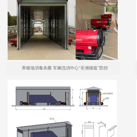
养猪场消毒杀菌 车辆洗消中心“非洲猪瘟”防控