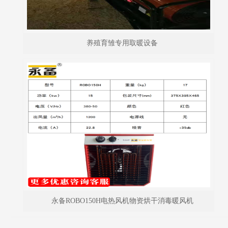
养殖育雏专用取暖设备
永备ROBO150H电热风机物资烘干消毒暖风机