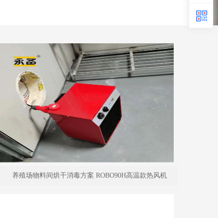
养殖场物料间烘干消毒方案 ROBO90H高温款热风机