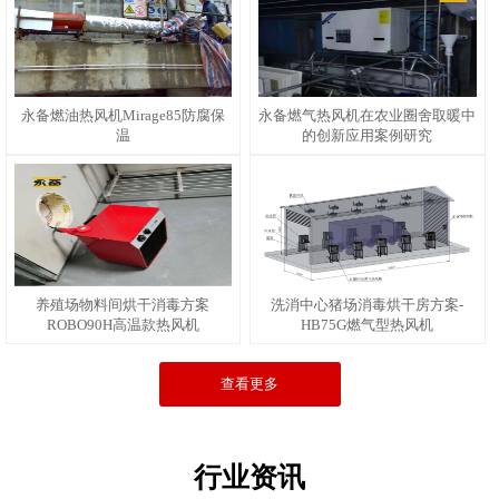
永备燃油热风机Mirage85防腐保
永备燃气热风机在农业圈舍取暖中
温
的创新应用案例研究
养殖场物料间烘干消毒方案
洗消中心猪场消毒烘干房方案-
ROBO90H高温款热风机
HB75G燃气型热风机
查看更多
行业资讯