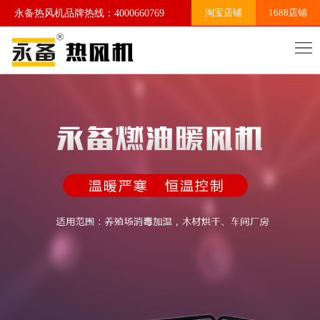
淘宝店铺
1688店铺
永备热风机品牌热线：4000660769
网
站
关
首
于
产
页
我
品
案
们
系
例
行
列
展
业
联
示
资
系
讯
我
们